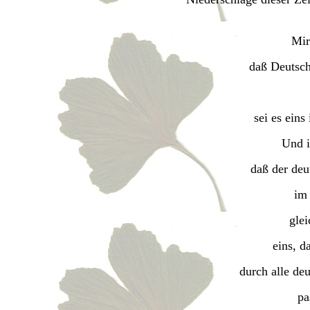
Mir
daß Deutsch
sei es eins
Und i
daß der deu
im
gle
eins, d
durch alle de
pa