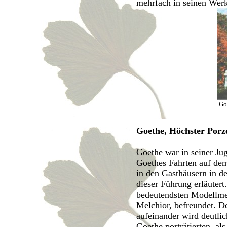
mehrfach in seinen Wer
Go
Goethe, Höchster Porz
Goethe war in seiner Ju
Goethes Fahrten auf dem
in den Gasthäusern in d
dieser Führung erläuter
bedeutendsten Modellmei
Melchior, befreundet. De
aufeinander wird deutli
Goethe porträtierten, a