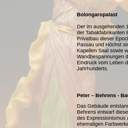
Bolongaropalast
Der im ausgehenden 1
der Tabakfabrikanten B
Privatbau dieser Epoc
Passau und Höchst sin
Kapellen Saal sowie w
Wandbespannungen de
Eindruck vom Leben d
Jahrhunderts.
Peter – Behrens - B
Das Gebäude entstand
Behrens entwarf dies
des Expressionismus a
ehemaligen Farbwerke